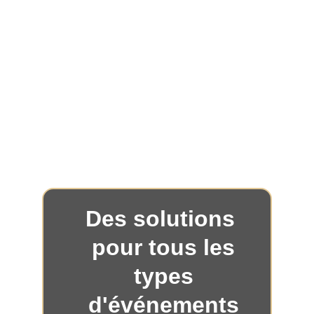
Personnalisation
: Nous nous engageons à offrir 
une expérience personnalisée répondant à vos 
besoins spécifiques, garantissant une exécution 
sans faille de chaque événement. Faites-nous 
confiance pour rendre votre prochain événement 
exceptionnel.
Des solutions 
pour tous les
types
d'événements