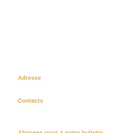
Adresse
1426 Rue Michelin Laval, QC H7L 4R3
Contacts
(450) 234-4630
audixentertainment@gmail.com
Abonnez-vous à notre bulletin